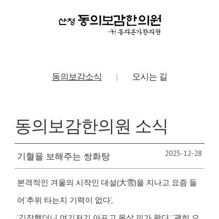
동의보감소식
오시는 길
|
동의보감한의원 소식
2025-12-28
기혈을 보해주는 쌍화탕
본격적인 겨울의 시작인 대설(大雪)을 지나고 요즘 들
어‘추위 타는지 기력이 없다’,
‘김장했더니 여기저기 아프고 몸살 끼가 왔다’, ‘괜히 으