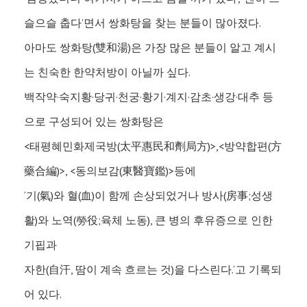
슬으슬 춥다’면서 쌍화탕을 찾는 분들이 많아졌다.
아마도 쌍화탕(雙和湯)은 가장 많은 분들이 알고 계시
는 친숙한 한약처방이 아닐까 싶다.
백작약·숙지황·당귀·천궁·황기·계지·감초·생강·대추 등
으로 구성되어 있는 쌍화탕은
<태평혜민화제국방(太平惠民和劑局方)>,<방약합편(方
藥合編)>, <동의보감(東醫寶鑑)>등에
‘기(氣)와 혈(血)이 함께 손상되었거나 방사(房事;성생
활)와 노역(勞役;육체 노동), 큰 병의 후유증으로 인한
기핍과
자한(自汗, 땀이 계속 흐르는 것)을 다스린다.’고 기록되
어 있다.