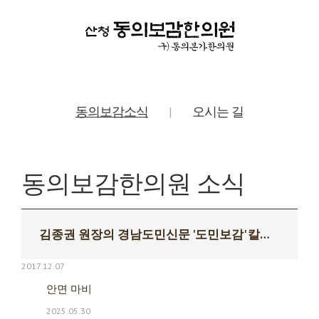
동의보감소식
오시는 길
|
동의보감한의원 소식
김종권 원장의 경남도민신문 '도민보감' 칼럼 연재
2017.12.07
안면 마비
2025.05.30