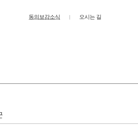
동의보감소식
오시는 길
|
군