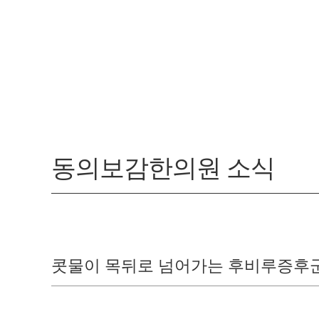
동의보감한의원 소식
콧물이 목뒤로 넘어가는 후비루증후