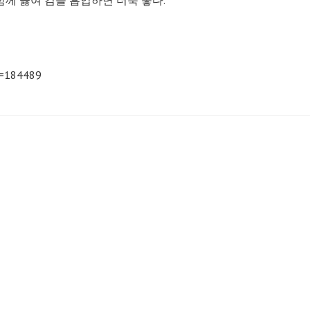
함께 끓여 김을 흡입하면 더욱 좋다.
o=184489